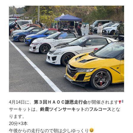
4月14日に、
第３回ＨＡＯＣ謝恩走行会
が開催されます
サーキットは、
鈴鹿ツインサーキット
の
フルコース
とな
ります。
20分×3本
午後からの走行なので朝は少しゆっくり