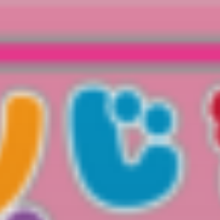
コ
ン
テ
ン
ツ
へ
ス
キ
ッ
プ