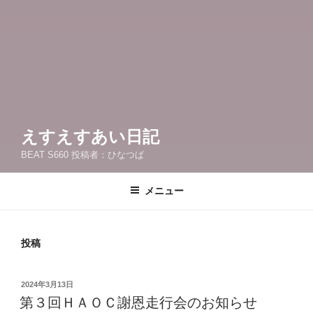
えすえすあい日記
BEAT S660 投稿者：ひなつば
メニュー
投稿
投
2024年3月13日
稿
第３回ＨＡＯＣ謝恩走行会のお知らせ
日: