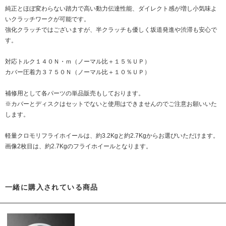
純正とほぼ変わらない踏力で高い動力伝達性能、ダイレクト感が増し小気味よ
いクラッチワークが可能です。
強化クラッチではございますが、半クラッチも優しく坂道発進や渋滞も安心で
す。
対応トルク１４０Ｎ・ｍ（ノーマル比＋１５％ＵＰ）
カバー圧着力３７５０Ｎ（ノーマル比＋１０％ＵＰ）
補修用として各パーツの単品販売もしております。
※カバーとディスクはセットでないと使用はできませんのでご注意お願いいた
します。
軽量クロモリフライホイールは、約3.2Kgと約2.7Kgからお選びいただけます。
画像2枚目は、約2.7Kgのフライホイールとなります。
一緒に購入されている商品