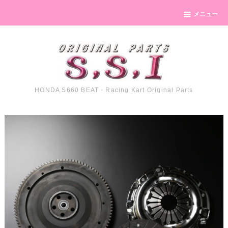
メニュー
HONDA S660 BEAT・Racing Kart Original Parts