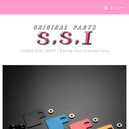
メニュー
HONDA S660 BEAT・Racing Kart Original Parts