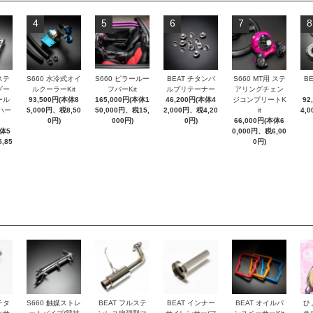
4
5
6
7
8
ステ
S660 水冷式オイ
S660 ピラールー
BEAT チタンバ
S660 MT用 ステ
B
ゾー
ルクーラーKit
フバーKit
ルブリテーナー
アリングチェン
ール
93,500円(本体8
165,000円(本体1
46,200円(本体4
ジコンプリートK
92
ハー
5,000円、税8,50
50,000円、税15,
2,000円、税4,20
it
4,
0円)
000円)
0円)
66,000円(本体6
本体5
0,000円、税6,00
,85
0円)
チタ
S660 触媒ストレ
BEAT フルステ
BEAT インナー
BEAT オイルパ
ひ