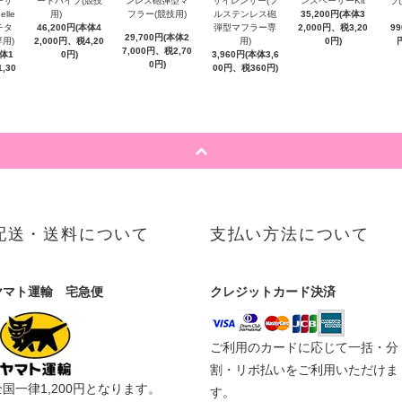
ーサ
ートパイプ(競技
ンレス砲弾型マ
サイレンサー(フ
ンスペーサーKit
ラ
lle
用)
フラー(競技用)
ルステンレス砲
35,200円(本体3
チタ
46,200円(本体4
弾型マフラー専
2,000円、税3,20
9
29,700円(本体2
用)
2,000円、税4,20
用)
0円)
7,000円、税2,70
本体1
0円)
3,960円(本体3,6
0円)
,30
00円、税360円)
配送・送料について
支払い方法について
ヤマト運輸 宅急便
クレジットカード決済
ご利用のカードに応じて一括・分
割・リボ払いをご利用いただけま
全国一律1,200円となります。
す。