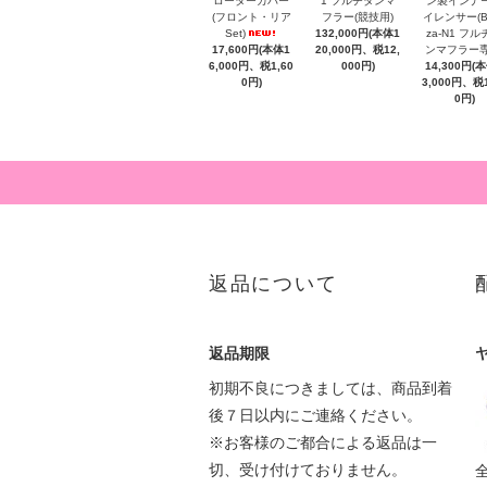
ローターカバー
1 フルチタンマ
ン製インナ
(フロント・リア
フラー(競技用)
イレンサー(Be
Set)
132,000円(本体1
za-N1 フル
17,600円(本体1
20,000円、税12,
ンマフラー専
6,000円、税1,60
000円)
14,300円(
0円)
3,000円、税1
0円)
返品について
返品期限
初期不良につきましては、商品到着
後７日以内にご連絡ください。
※お客様のご都合による返品は一
切、受け付けておりません。