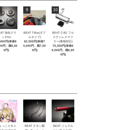
9
10
EAT 強化クラ
BEAT T-Bar(ダブ
BEAT C-B2 フル
ッチKit
ルタイプ)
ステンレスマフ
,400円(本体8
82,500円(本体7
ラー(車検対応)
000円、税8,40
5,000円、税7,50
75,350円(本体6
0円)
0円)
8,500円、税6,85
0円)
ょっこりキャ
BEAT チタン製
BEAT ジュラル