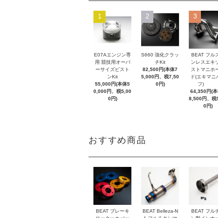
1
2
3
E07Aエンジン専
S660 強化クラッ
BEAT フル
用 競技用オーバ
チKit
ンレスエキ
ーサイズピスト
82,500円(本体7
ストマニホ
ンKit
5,000円、税7,50
ド(エキマニ
55,000円(本体5
0円)
フ)
0,000円、税5,00
64,350円(
0円)
8,500円、税5
0円)
おすすめ商品
BEAT ブレーキ
BEAT Belleza-N
BEAT フル