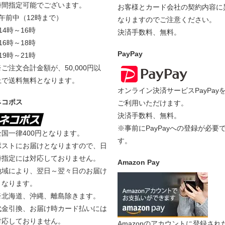
時間指定可能でございます。
お客様とカード会社の契約内容に
■午前中（12時まで）
なりますのでご注意ください。
14時～16時
決済手数料、無料。
16時～18時
PayPay
19時～21時
※ご注文合計金額が、50,000円以
上で送料無料となります。
オンライン決済サービスPayPay
ネコポス
ご利用いただけます。
決済手数料、無料。
※事前にPayPayへの登録が必要
全国一律400円となります。
す。
ポストにお届けとなりますので、日
時指定には対応しておりません。
Amazon Pay
地域により、翌日～翌々日のお届け
となります。
※北海道、沖縄、離島除きます。
代金引換、お届け時カード払いには
対応しておりません。
Amazonのアカウントに登録され