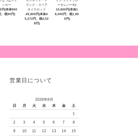
ひなつばステ
ボンネット・ト
ミン サイドブレ
ッカー
ランク・スペア
ーキレバーKit
90円(本体900
タイヤロッド
19,800円(本体1
円、税90円)
49,800円(本体4
8,000円、税1,80
5,272円、税4,52
0円)
8円)
営業日について
2026年8月
日
月
火
水
木
金
土
1
2
3
4
5
6
7
8
9
10
11
12
13
14
15