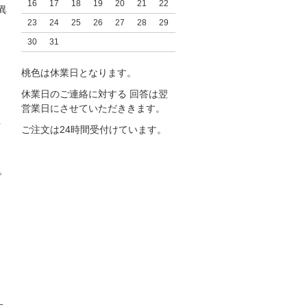
16
17
18
19
20
21
22
異
23
24
25
26
27
28
29
30
31
桃色は休業日となります。
休業日のご連絡に対する 回答は翌
営業日にさせていただききます。
を
ご注文は24時間受付けています。
で
た